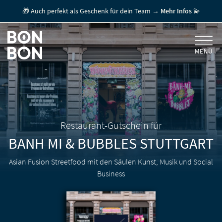
🎁 Auch perfekt als Geschenk für dein Team →
Mehr Infos
💫
MENÜ
+
GESCHENKGUTSCHEINE
+
FÜR FIRMEN
/ MITARBEITERGESCHENK
GUTSCHEIN EINLÖSEN
Restaurant-Gutschein für
BANH MI & BUBBLES
STUTTGART
FÜR GASTRONOMEN
Asian Fusion Streetfood mit den Säulen Kunst, Musik und Social
Business