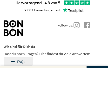
Hervorragend
4.8 von 5
2.807
Bewertungen auf
Follow us:
Wir sind für Dich da
Hast du noch Fragen? Hier findest du viele Antworten:
FAQs
Gutscheinbetrag und Anzahl wählen
Du kannst uns auch direkt schreiben:
Kontakt
Dein Gutschein für
Dein Gutschein für
Weiter zur sicheren
BANH MI & BUBBLES
BESTELLUNG
Banh Mi & Bubbles
Banh Mi & Bubbles
Sichere Zahlungsmöglichkeiten
Betrag