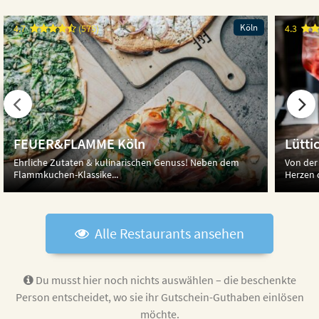
Köln
4.7
(575)
4.3
FEUER&FLAMME Köln
Lütti
Ehrliche Zutaten & kulinarischen Genuss! Neben dem
Von der
Flammkuchen-Klassike...
Herzen d
Alle Restaurants ansehen
Du musst hier noch nichts auswählen – die beschenkte
Person entscheidet,
wo sie ihr Gutschein-Guthaben einlösen
möchte.