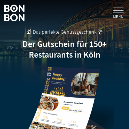
MENÜ
🎁 Das perfekte Genussgeschenk 🥂
+
GESCHENKGUTSCHEINE
Der Gutschein für 150+
Restaurants in Köln
+
FÜR FIRMEN
/ MITARBEITERGESCHENK
GUTSCHEIN EINLÖSEN
FÜR GASTRONOMEN