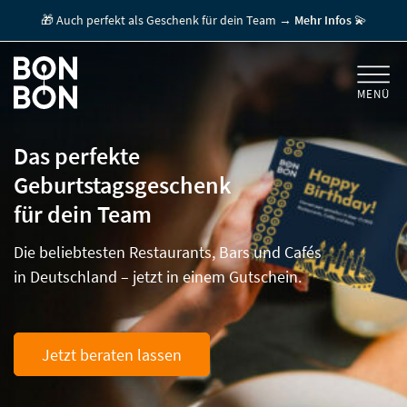
🎁 Auch perfekt als Geschenk für dein Team →
Mehr Infos
💫
MENÜ
+
GESCHENKGUTSCHEINE
Das perfekte
-
FÜR FIRMEN
/ MITARBEITERGESCHENK
Geburtstagsgeschenk
Unsere Gutscheine sind so vielfältig wie Ihr Team, zeigen Wertschätzung
für dein Team
und sind das perfekte Mitarbeitergeschenk ...
Die beliebtesten Restaurants, Bars und Cafés
... ZU ALLEN ANLÄSSEN
in Deutschland – jetzt in einem Gutschein.
... FÜR GEBURTSTAGE UND JUBILÄEN
... FÜR STEUERFREIE MITARBEITER-INCENTIVIERUNG
Jetzt beraten lassen
... FÜR WEIHNACHTEN