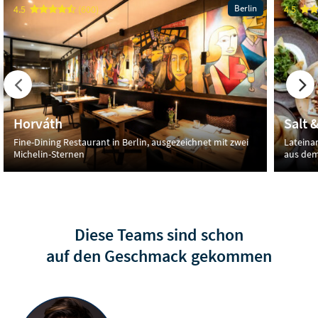
Berlin
4.5
(600)
4.5
Horváth
Salt &
Fine-Dining Restaurant in Berlin, ausgezeichnet mit zwei
Lateina
Michelin-Sternen
aus dem
Diese Teams sind schon
auf den Geschmack gekommen