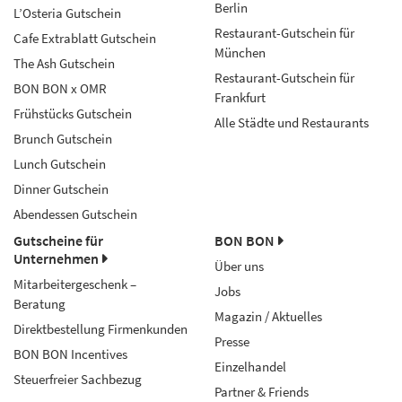
Berlin
L’Osteria Gutschein
Restaurant-Gutschein für
Cafe Extrablatt Gutschein
München
The Ash Gutschein
Restaurant-Gutschein für
BON BON x OMR
Frankfurt
Frühstücks Gutschein
Alle Städte und Restaurants
Brunch Gutschein
Lunch Gutschein
Dinner Gutschein
Abendessen Gutschein
Gutscheine für
BON BON
Unternehmen
Über uns
Mitarbeitergeschenk –
Jobs
Beratung
Magazin / Aktuelles
Direktbestellung Firmenkunden
Presse
BON BON Incentives
Einzelhandel
Steuerfreier Sachbezug
Partner & Friends