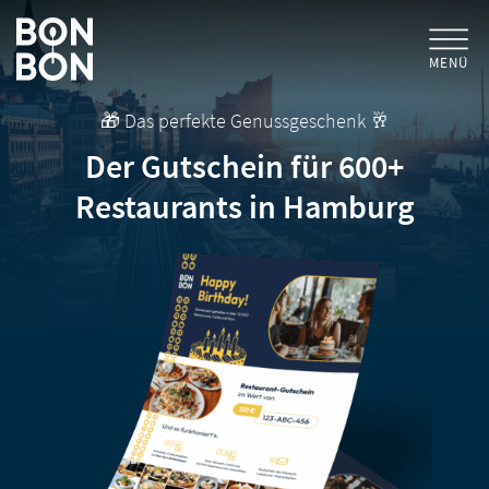
MENÜ
🎁 Das perfekte Genussgeschenk 🥂
+
GESCHENKGUTSCHEINE
Der Gutschein für 600+
Restaurants in Hamburg
+
FÜR FIRMEN
/ MITARBEITERGESCHENK
GUTSCHEIN EINLÖSEN
FÜR GASTRONOMEN