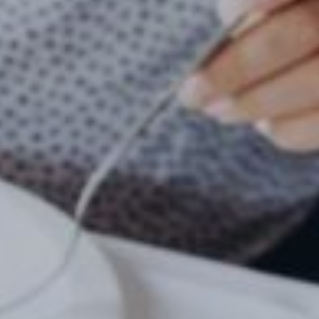
nkfurt
Stuttgart
seldorf
Essen
tere Städte