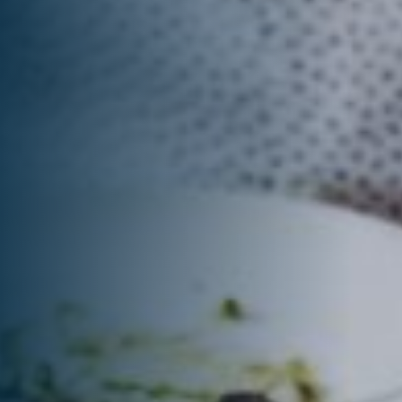
Fra
... für Weihnachten
Düs
Verwöhnen Sie Ihre Mitarbeiter:innen zu
Weihnachten und sagen Sie Danke für das
Wei
vergangene Jahr.