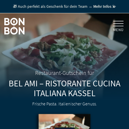
🎁 Auch perfekt als Geschenk für dein Team →
Mehr Infos
💫
MENÜ
+
GESCHENKGUTSCHEINE
+
FÜR FIRMEN
/ MITARBEITERGESCHENK
GUTSCHEIN EINLÖSEN
Restaurant-Gutschein für
BEL AMI – RISTORANTE CUCINA
FÜR GASTRONOMEN
ITALIANA
KASSEL
Frische Pasta. Italienischer Genuss.