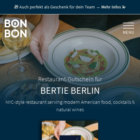
🎁 Auch perfekt als Geschenk für dein Team →
Mehr Infos
💫
MENÜ
+
GESCHENKGUTSCHEINE
+
FÜR FIRMEN
/ MITARBEITERGESCHENK
GUTSCHEIN EINLÖSEN
Restaurant-Gutschein für
BERTIE
BERLIN
FÜR GASTRONOMEN
NYC-style restaurant serving modern American food, cocktails &
natural wines