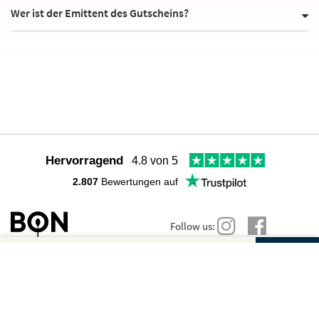
Wer ist der Emittent des Gutscheins?
Hervorragend
4.8 von 5
2.807
Bewertungen auf
Follow us:
Gutscheinbetrag und Anzahl wählen
Wir sind für Dich da
Dein Gutschein für
Dein Gutschein für
Weiter zur sicheren
BESTELLUNG
BiangBiang Ming Bikini
Hast du noch Fragen? Hier findest du viele Antworten:
BiangBiang Ming Bikini