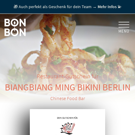
🎁 Auch perfekt als Geschenk für dein Team →
Mehr Infos
💫
MENÜ
+
GESCHENKGUTSCHEINE
+
FÜR FIRMEN
/ MITARBEITERGESCHENK
GUTSCHEIN EINLÖSEN
Restaurant-Gutschein für
BIANGBIANG MING BIKINI
BERLIN
FÜR GASTRONOMEN
Chinese Food Bar