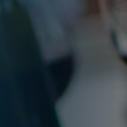
nkfurt
Stuttgart
seldorf
Essen
tere Städte