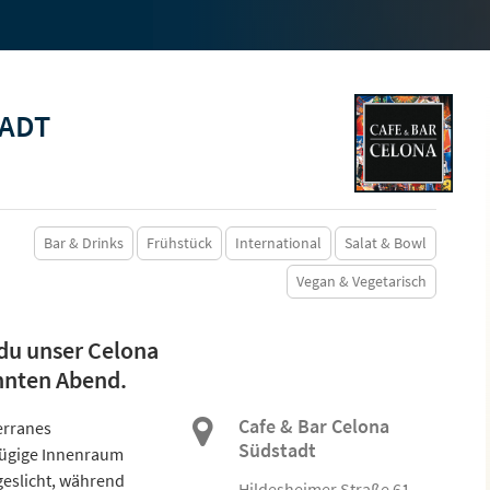
TADT
Bar & Drinks
Frühstück
International
Salat & Bowl
Vegan & Vegetarisch
 du unser Celona
annten Abend.
Cafe & Bar Celona
erranes
Südstadt
ßzügige Innenraum
geslicht, während
Hildesheimer Straße 61