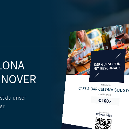
ELONA
NNOVER
CAFE & BAR CELONA SÜDS
st du unser
er