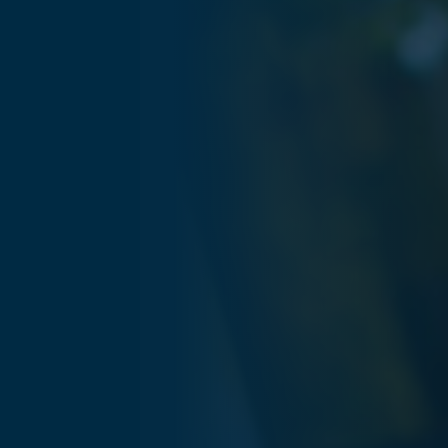
... für Weihnachten
Fra
Verwöhnen Sie Ihre Mitarbeiter:innen zu
Düs
Weihnachten und sagen Sie Danke für das
Wei
vergangene Jahr.