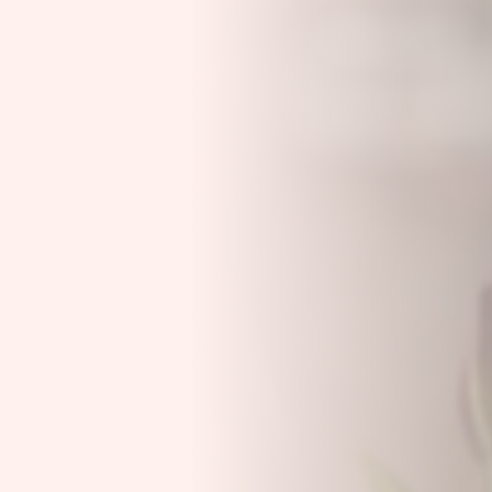
... für Weihnachten
Fra
Verwöhnen Sie Ihre Mitarbeiter:innen zu
Düs
Weihnachten und sagen Sie Danke für das
Wei
vergangene Jahr.