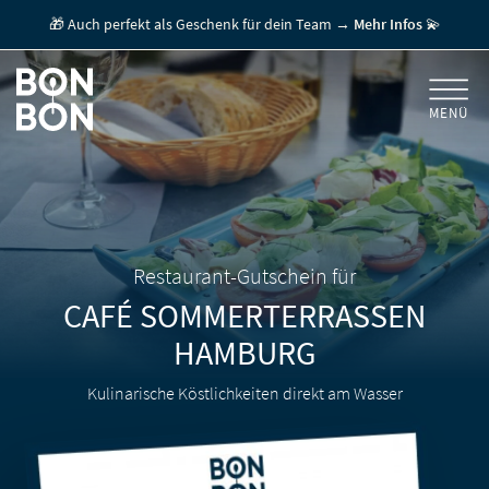
🎁 Auch perfekt als Geschenk für dein Team →
Mehr Infos
💫
MENÜ
+
GESCHENKGUTSCHEINE
+
FÜR FIRMEN
/ MITARBEITERGESCHENK
GUTSCHEIN EINLÖSEN
Restaurant-Gutschein für
CAFÉ SOMMERTERRASSEN
FÜR GASTRONOMEN
HAMBURG
Kulinarische Köstlichkeiten direkt am Wasser