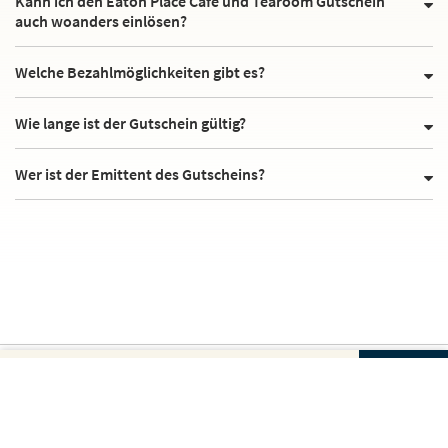
Kann ich den Eaton Place Cafe und Tearoom Gutschein
auch woanders einlösen?
Welche Bezahlmöglichkeiten gibt es?
Wie lange ist der Gutschein gültig?
Wer ist der Emittent des Gutscheins?
Gutscheinbetrag und Anzahl wählen
Hervorragend
4.8 von 5
2.807
Bewertungen auf
Dein Gutschein für
Dein Gutschein für
Weiter zur sicheren
EATON PLACE CAFE UND TEAROOM
Eaton Place Cafe und
BESTELLUNG