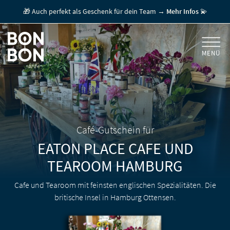
🎁 Auch perfekt als Geschenk für dein Team →
Mehr Infos
💫
MENÜ
+
GESCHENKGUTSCHEINE
+
FÜR FIRMEN
/ MITARBEITERGESCHENK
GUTSCHEIN EINLÖSEN
Café-Gutschein für
EATON PLACE CAFE UND
FÜR GASTRONOMEN
TEAROOM
HAMBURG
Cafe und Tearoom mit feinsten englischen Spezialitäten. Die
britische Insel in Hamburg Ottensen.