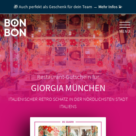
🎁 Auch perfekt als Geschenk für dein Team →
Mehr Infos
💫
MENÜ
+
GESCHENKGUTSCHEINE
+
FÜR FIRMEN
/ MITARBEITERGESCHENK
GUTSCHEIN EINLÖSEN
Restaurant-Gutschein für
GIORGIA
MÜNCHEN
FÜR GASTRONOMEN
ITALIENISCHER RETRO SCHATZ IN DER NÖRDLICHSTEN STADT
ITALIENS