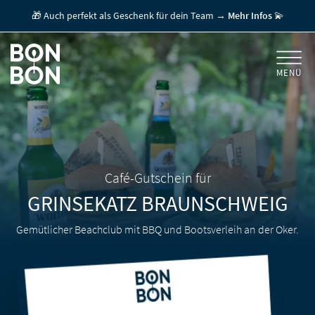
🎁 Auch perfekt als Geschenk für dein Team →
Mehr Infos
💫
MENÜ
+
GESCHENKGUTSCHEINE
+
FÜR FIRMEN
/ MITARBEITERGESCHENK
GUTSCHEIN EINLÖSEN
Café-Gutschein für
GRINSEKATZ
BRAUNSCHWEIG
FÜR GASTRONOMEN
Gemütlicher Beachclub mit BBQ und Bootsverleih an der Oker.