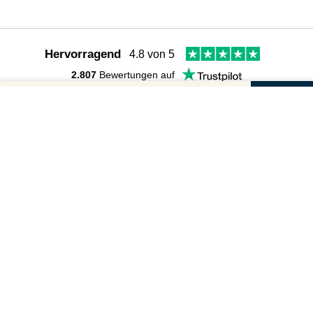
Hervorragend
4.8 von 5
2.807
Bewertungen auf
Gutscheinbetrag und Anzahl wählen
Follow us:
Dein Gutschein für
Dein Gutschein für
Weiter zur sicheren
BESTELLUNG
Grinsekatz
Grinsekatz
Wir sind für Dich da
Betrag
Hast du noch Fragen? Hier findest du viele Antworten:
FAQs
Geschenkgutschei
Anzahl
Du kannst uns auch direkt schreiben:
Versand per Post (2-4 Tage)
Kontakt
In den Warenkorb