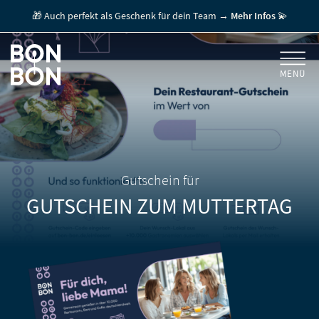
🎁 Auch perfekt als Geschenk für dein Team →
Mehr Infos
💫
MENÜ
+
GESCHENKGUTSCHEINE
+
FÜR FIRMEN
/ MITARBEITERGESCHENK
GUTSCHEIN EINLÖSEN
Gutschein für
GUTSCHEIN ZUM MUTTERTAG
FÜR GASTRONOMEN