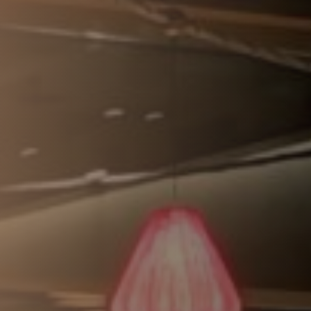
nkfurt
Stuttgart
seldorf
Essen
tere Städte