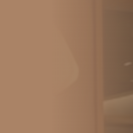
... für Weihnachten
Fra
Verwöhnen Sie Ihre Mitarbeiter:innen zu
Düs
Weihnachten und sagen Sie Danke für das
Wei
vergangene Jahr.