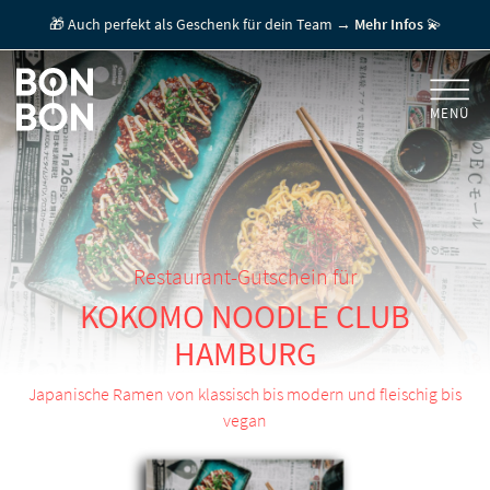
🎁 Auch perfekt als Geschenk für dein Team →
Mehr Infos
💫
MENÜ
+
GESCHENKGUTSCHEINE
+
FÜR FIRMEN
/ MITARBEITERGESCHENK
GUTSCHEIN EINLÖSEN
Restaurant-Gutschein für
KOKOMO NOODLE CLUB
FÜR GASTRONOMEN
HAMBURG
Japanische Ramen von klassisch bis modern und fleischig bis
vegan