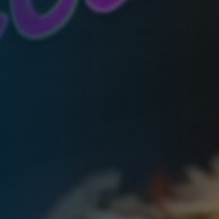
nkfurt
Stuttgart
seldorf
Essen
tere Städte