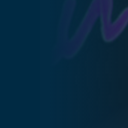
... für Weihnachten
Fra
Verwöhnen Sie Ihre Mitarbeiter:innen zu
Düs
Weihnachten und sagen Sie Danke für das
Wei
vergangene Jahr.