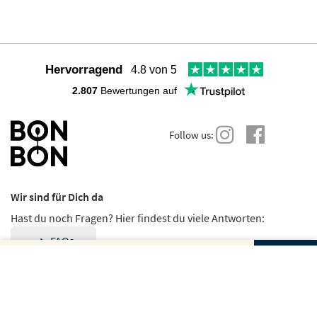
Hervorragend
4.8 von 5
2.807
Bewertungen auf
Follow us:
Wir sind für Dich da
Hast du noch Fragen? Hier findest du viele Antworten:
FAQs
Gutscheinbetrag und Anzahl wählen
Du kannst uns auch direkt schreiben:
Kontakt
Dein Gutschein für
Dein Gutschein für
Weiter zur sicheren
LEMANS
BESTELLUNG
Lemans