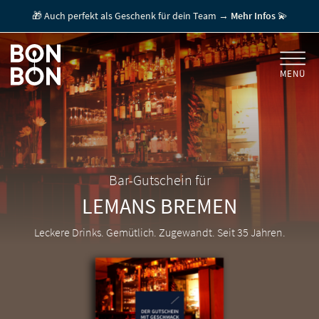
🎁 Auch perfekt als Geschenk für dein Team →
Mehr Infos
💫
MENÜ
+
GESCHENKGUTSCHEINE
+
FÜR FIRMEN
/ MITARBEITERGESCHENK
GUTSCHEIN EINLÖSEN
Bar-Gutschein für
LEMANS
BREMEN
FÜR GASTRONOMEN
Leckere Drinks. Gemütlich. Zugewandt. Seit 35 Jahren.