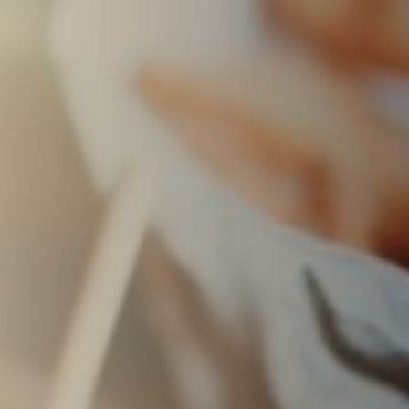
nkfurt
Stuttgart
seldorf
Essen
tere Städte