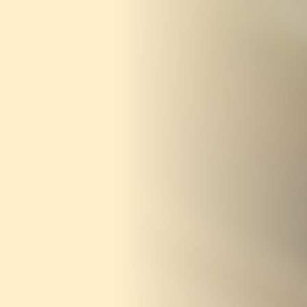
... für Weihnachten
Fra
Verwöhnen Sie Ihre Mitarbeiter:innen zu
Düs
Weihnachten und sagen Sie Danke für das
Wei
vergangene Jahr.