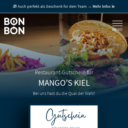
🎁 Auch perfekt als Geschenk für dein Team →
Mehr Infos
💫
MENÜ
+
GESCHENKGUTSCHEINE
+
FÜR FIRMEN
/ MITARBEITERGESCHENK
GUTSCHEIN EINLÖSEN
Restaurant-Gutschein für
MANGO’S
KIEL
FÜR GASTRONOMEN
Bei uns hast du die Qual der Wahl!