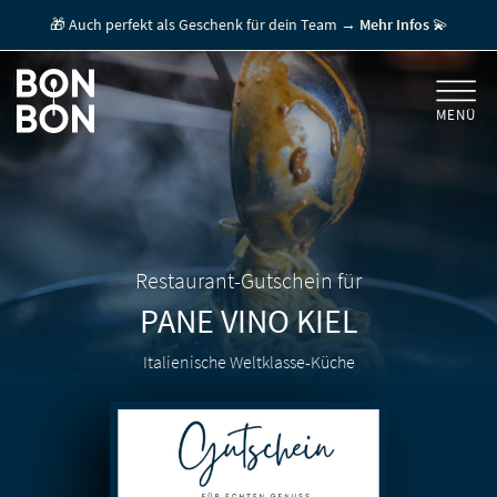
🎁 Auch perfekt als Geschenk für dein Team →
Mehr Infos
💫
MENÜ
+
GESCHENKGUTSCHEINE
+
FÜR FIRMEN
/ MITARBEITERGESCHENK
GUTSCHEIN EINLÖSEN
Restaurant-Gutschein für
PANE VINO
KIEL
FÜR GASTRONOMEN
Italienische Weltklasse-Küche