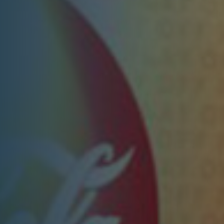
nkfurt
Stuttgart
seldorf
Essen
tere Städte