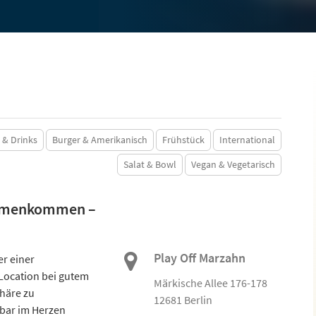
 & Drinks
Burger & Amerikanisch
Frühstück
International
Salat & Bowl
Vegan & Vegetarisch
ammenkommen –
Play Off Marzahn
er einer
Location bei gutem
Märkische Allee 176-178
häre zu
12681 Berlin
bar im Herzen