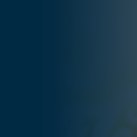
... für Weihnachten
Fra
Verwöhnen Sie Ihre Mitarbeiter:innen zu
Düs
Weihnachten und sagen Sie Danke für das
Wei
vergangene Jahr.