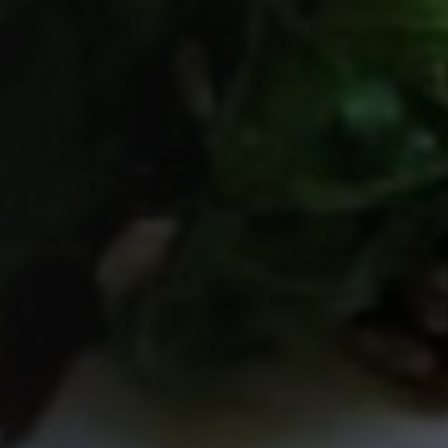
nkfurt
Stuttgart
seldorf
Essen
tere Städte