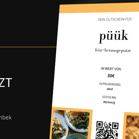
ZT
rmbek