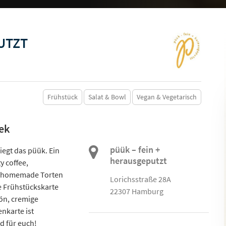
UTZT
Frühstück
Salat & Bowl
Vegan & Vegetarisch
ek
püük – fein +
egt das püük. Ein
herausgeputzt
y coffee,
& homemade Torten
Lorichsstraße 28A
e Frühstückskarte
22307 Hamburg
ön, cremige
nkarte ist
d für euch!