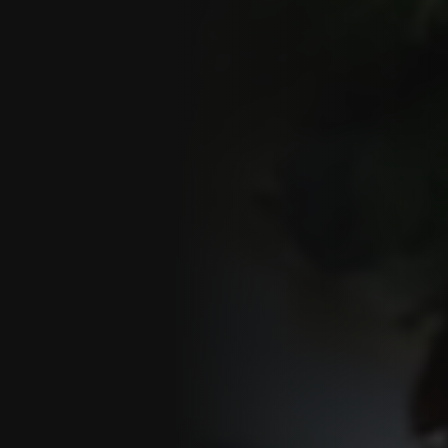
... für Weihnachten
Fra
Verwöhnen Sie Ihre Mitarbeiter:innen zu
Düs
Weihnachten und sagen Sie Danke für das
Wei
vergangene Jahr.