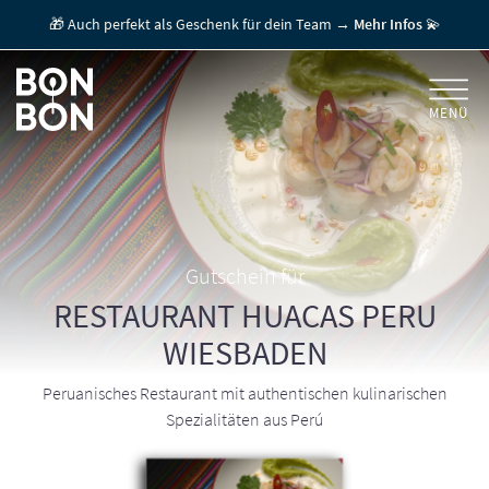
🎁 Auch perfekt als Geschenk für dein Team →
Mehr Infos
💫
MENÜ
+
GESCHENKGUTSCHEINE
+
FÜR FIRMEN
/ MITARBEITERGESCHENK
GUTSCHEIN EINLÖSEN
Gutschein für
RESTAURANT HUACAS PERU
FÜR GASTRONOMEN
WIESBADEN
Peruanisches Restaurant mit authentischen kulinarischen
Spezialitäten aus Perú