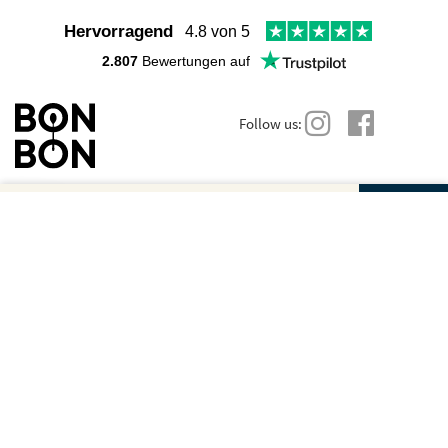
Hervorragend
4.8 von 5
2.807
Bewertungen auf
Follow us:
Gutscheinbetrag und Anzahl wählen
Wir sind für Dich da
Hast du noch Fragen? Hier findest du viele Antworten:
Dein Gutschein für
Dein Gutschein für
Weiter zur sicheren
FAQs
BESTELLUNG
Restaurant Leander
Restaurant Leander
Du kannst uns auch direkt schreiben:
Betrag
Kontakt
Geschenkgutschei
Anzahl
Sichere Zahlungsmöglichkeiten