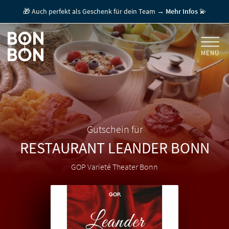
🎁 Auch perfekt als Geschenk für dein Team →
Mehr Infos
💫
MENÜ
+
GESCHENKGUTSCHEINE
+
FÜR FIRMEN
/ MITARBEITERGESCHENK
GUTSCHEIN EINLÖSEN
Gutschein für
RESTAURANT LEANDER
BONN
FÜR GASTRONOMEN
GOP Varieté Theater Bonn