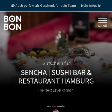
🎁 Auch perfekt als Geschenk für dein Team →
Mehr Infos
💫
MENÜ
+
GESCHENKGUTSCHEINE
+
FÜR FIRMEN
/ MITARBEITERGESCHENK
GUTSCHEIN EINLÖSEN
Gutschein für
SENCHA | SUSHI BAR &
FÜR GASTRONOMEN
RESTAURANT
HAMBURG
The Next Level of Sushi