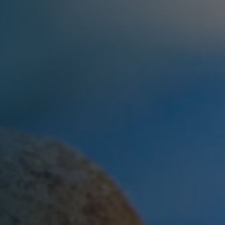
nkfurt
Stuttgart
seldorf
Essen
tere Städte