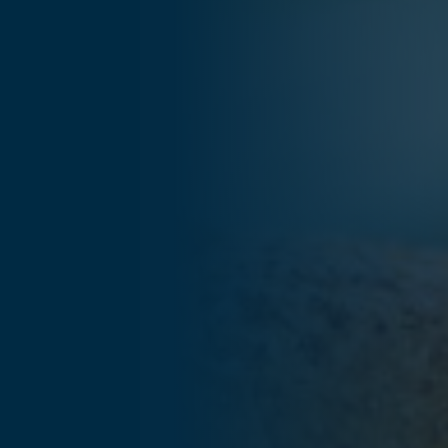
... für Weihnachten
Fra
Verwöhnen Sie Ihre Mitarbeiter:innen zu
Düs
Weihnachten und sagen Sie Danke für das
Wei
vergangene Jahr.