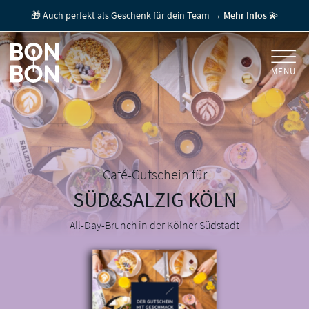
🎁 Auch perfekt als Geschenk für dein Team →
Mehr Infos
💫
MENÜ
+
GESCHENKGUTSCHEINE
+
FÜR FIRMEN
/ MITARBEITERGESCHENK
GUTSCHEIN EINLÖSEN
Café-Gutschein für
SÜD&SALZIG
KÖLN
FÜR GASTRONOMEN
All-Day-Brunch in der Kölner Südstadt