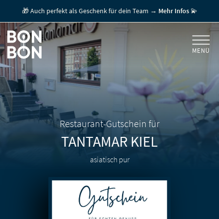
🎁 Auch perfekt als Geschenk für dein Team →
Mehr Infos
💫
MENÜ
+
GESCHENKGUTSCHEINE
+
FÜR FIRMEN
/ MITARBEITERGESCHENK
GUTSCHEIN EINLÖSEN
Restaurant-Gutschein für
TANTAMAR
KIEL
FÜR GASTRONOMEN
asiatisch pur