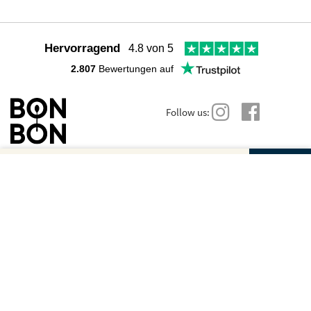
Hervorragend
4.8 von 5
2.807
Bewertungen auf
Follow us:
Gutscheinbetrag und Anzahl wählen
Wir sind für Dich da
Hast du noch Fragen? Hier findest du viele Antworten:
Dein Gutschein für
Dein Gutschein für
Weiter zur sicheren
TERMINAL PIZZA
FAQs
BESTELLUNG
Terminal Pizza
Terminal Pizza
Du kannst uns auch direkt schreiben:
Betrag
Kontakt
Geschenkgutschei
Anzahl