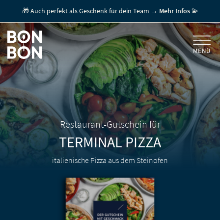
🎁 Auch perfekt als Geschenk für dein Team →
Mehr Infos
💫
MENÜ
+
GESCHENKGUTSCHEINE
+
FÜR FIRMEN
/ MITARBEITERGESCHENK
GUTSCHEIN EINLÖSEN
Restaurant-Gutschein für
TERMINAL PIZZA
FÜR GASTRONOMEN
italienische Pizza aus dem Steinofen