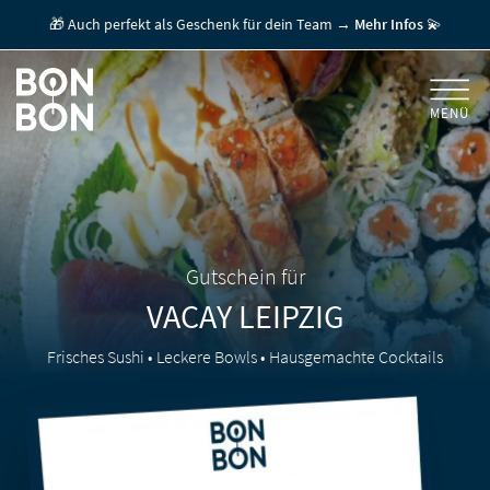
🎁 Auch perfekt als Geschenk für dein Team →
Mehr Infos
💫
MENÜ
+
GESCHENKGUTSCHEINE
+
FÜR FIRMEN
/ MITARBEITERGESCHENK
GUTSCHEIN EINLÖSEN
Gutschein für
VACAY
LEIPZIG
FÜR GASTRONOMEN
Frisches Sushi • Leckere Bowls • Hausgemachte Cocktails