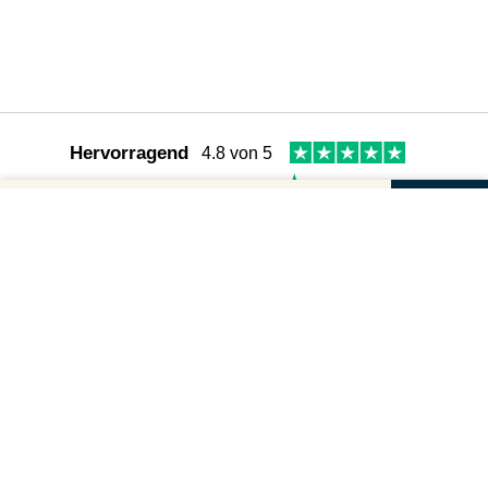
Hervorragend
4.8 von 5
2.807
Bewertungen auf
Gutscheinbetrag und Anzahl wählen
Follow us:
Dein Gutschein für
Dein Gutschein für
Weiter zur sicheren
BESTELLUNG
Vacay
Vacay
Wir sind für Dich da
Betrag
Hast du noch Fragen? Hier findest du viele Antworten:
Geschenkgutschei
FAQs
Anzahl
Du kannst uns auch direkt schreiben:
Versand per Post (2-4 Tage)