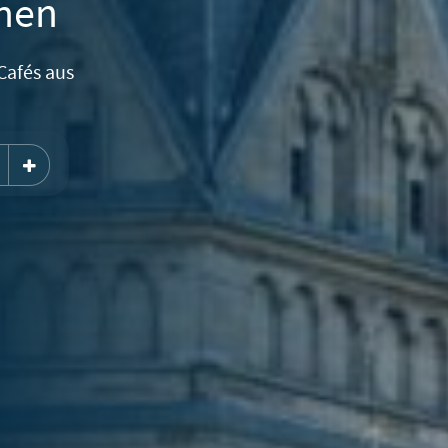
chen
Cafés aus
henkgutschein Menge