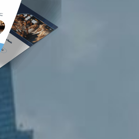
nkfurt
Stuttgart
seldorf
Essen
tere Städte