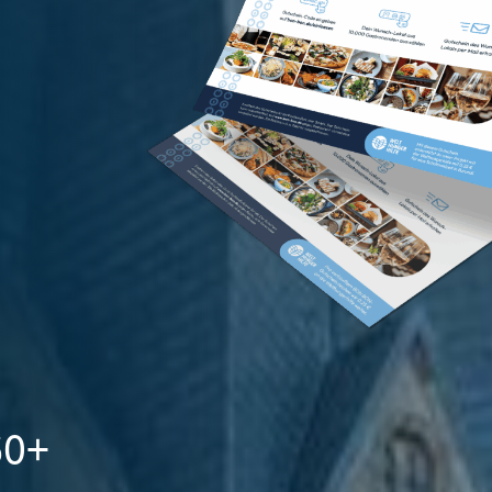
... für Weihnachten
Fra
Verwöhnen Sie Ihre Mitarbeiter:innen zu
Düs
Weihnachten und sagen Sie Danke für das
Wei
vergangene Jahr.
60+