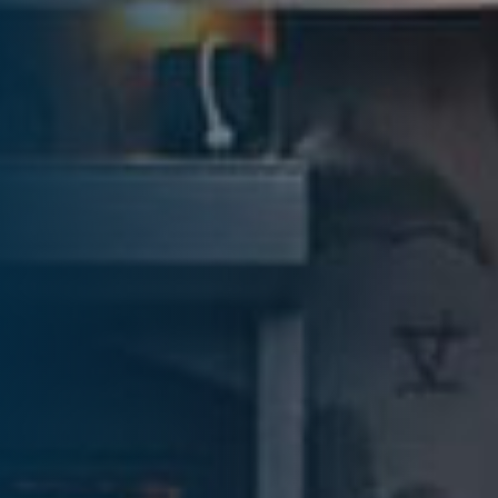
... für Weihnachten
Fra
Verwöhnen Sie Ihre Mitarbeiter:innen zu
Düs
Weihnachten und sagen Sie Danke für das
Wei
vergangene Jahr.