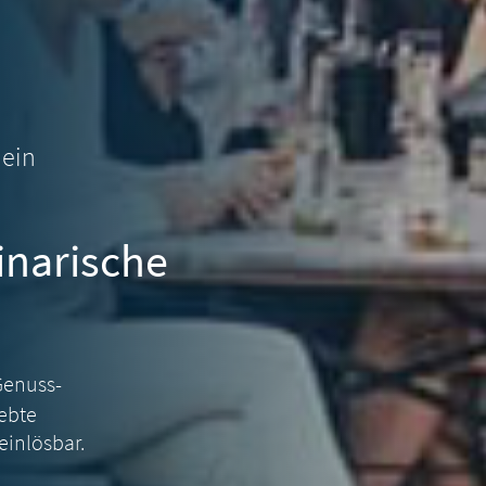
hein
inarische
Genuss-
iebte
einlösbar.