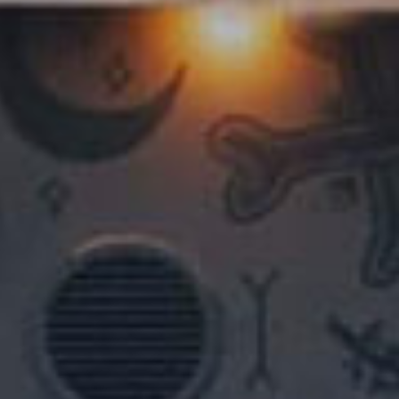
nkfurt
Stuttgart
seldorf
Essen
tere Städte