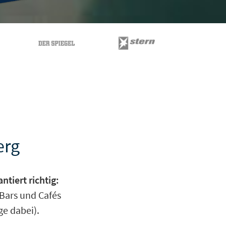
erg
tiert richtig:
Bars und Cafés
ge dabei).