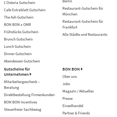
Berlin
L’Osteria Gutschein
Restaurant-Gutschein für
Cafe Extrablatt Gutschein
München
The Ash Gutschein
Restaurant-Gutschein für
BON BON x OMR
Frankfurt
Frühstücks Gutschein
Alle Städte und Restaurants
Brunch Gutschein
Lunch Gutschein
Dinner Gutschein
Abendessen Gutschein
Gutscheine für
BON BON
Unternehmen
Über uns
Mitarbeitergeschenk –
Jobs
Beratung
Magazin / Aktuelles
Direktbestellung Firmenkunden
Presse
BON BON Incentives
Einzelhandel
Steuerfreier Sachbezug
Partner & Friends