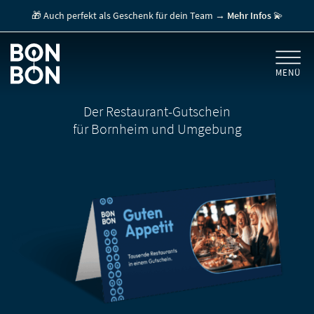
🎁 Auch perfekt als Geschenk für dein Team →
Mehr Infos
💫
MENÜ
+
GESCHENKGUTSCHEINE
Der Restaurant-Gutschein
für Bornheim und Umgebung
+
FÜR FIRMEN
/ MITARBEITERGESCHENK
GUTSCHEIN EINLÖSEN
FÜR GASTRONOMEN