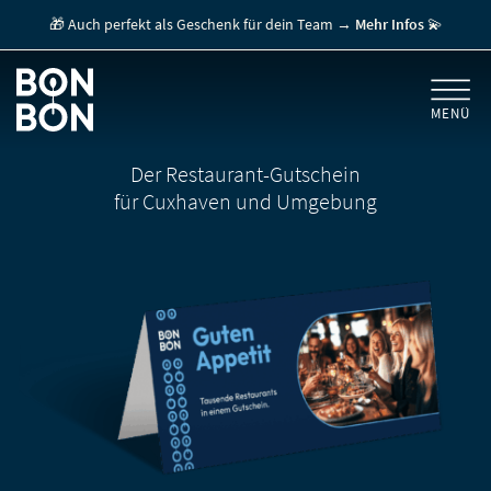
🎁 Auch perfekt als Geschenk für dein Team →
Mehr Infos
💫
MENÜ
+
GESCHENKGUTSCHEINE
Der Restaurant-Gutschein
für Cuxhaven und Umgebung
+
FÜR FIRMEN
/ MITARBEITERGESCHENK
GUTSCHEIN EINLÖSEN
FÜR GASTRONOMEN