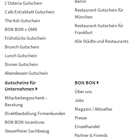
Berlin
L’Osteria Gutschein
Restaurant-Gutschein für
Cafe Extrablatt Gutschein
München
The Ash Gutschein
Restaurant-Gutschein für
BON BON x OMR
Frankfurt
Frühstücks Gutschein
Alle Städte und Restaurants
Brunch Gutschein
Lunch Gutschein
Dinner Gutschein
Abendessen Gutschein
Gutscheine für
BON BON
Unternehmen
Über uns
Mitarbeitergeschenk –
Jobs
Beratung
Magazin / Aktuelles
Direktbestellung Firmenkunden
Presse
BON BON Incentives
Einzelhandel
Steuerfreier Sachbezug
Partner & Friends