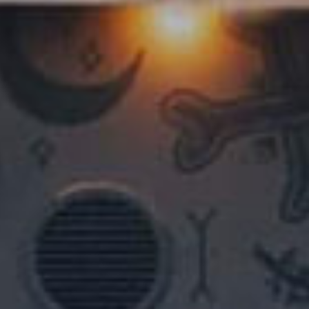
nkfurt
Stuttgart
seldorf
Essen
tere Städte