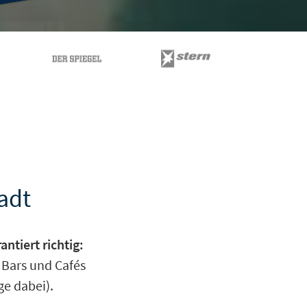
tadt
ntiert richtig:
 Bars und Cafés
ge dabei).