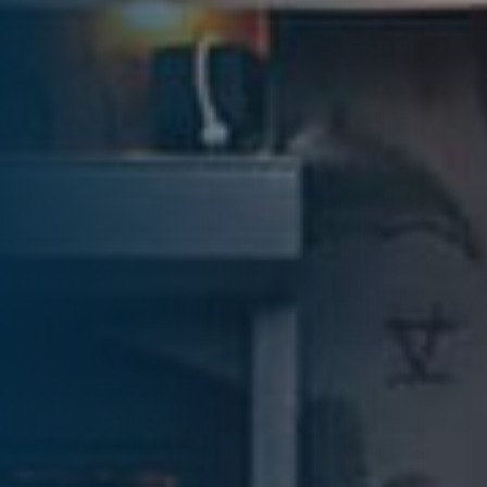
... für Weihnachten
Fra
Verwöhnen Sie Ihre Mitarbeiter:innen zu
Düs
Weihnachten und sagen Sie Danke für das
Wei
vergangene Jahr.