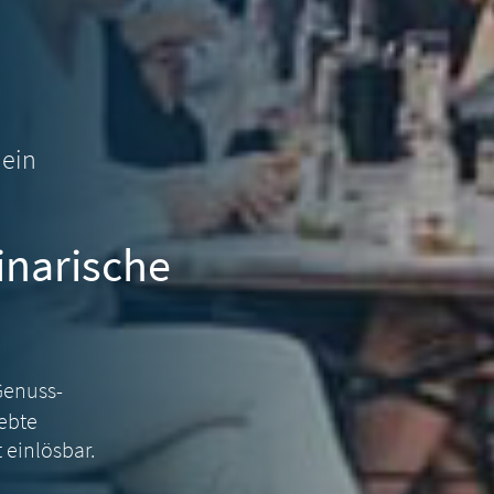
hein
inarische
Genuss-
iebte
 einlösbar.