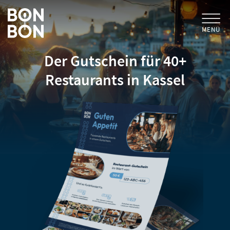
MENÜ
Der Gutschein für 40+
+
GESCHENKGUTSCHEINE
Restaurants in Kassel
+
FÜR FIRMEN
/ MITARBEITERGESCHENK
GUTSCHEIN EINLÖSEN
FÜR GASTRONOMEN