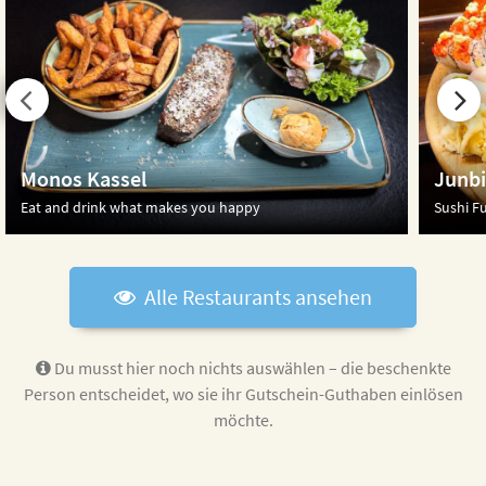
Monos Kassel
Junbi
Eat and drink what makes you happy
Sushi Fu
Alle Restaurants ansehen
Du musst hier noch nichts auswählen – die beschenkte
Person entscheidet,
wo sie ihr Gutschein-Guthaben einlösen
möchte.