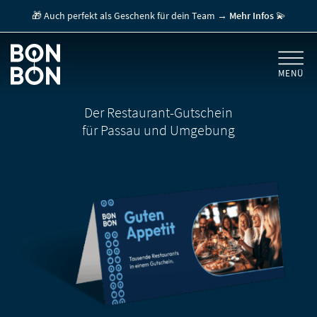
🎁 Auch perfekt als Geschenk für dein Team →
Mehr Infos
💫
MENÜ
+
GESCHENKGUTSCHEINE
Der Restaurant-Gutschein
für Passau und Umgebung
+
FÜR FIRMEN
/ MITARBEITERGESCHENK
GUTSCHEIN EINLÖSEN
FÜR GASTRONOMEN