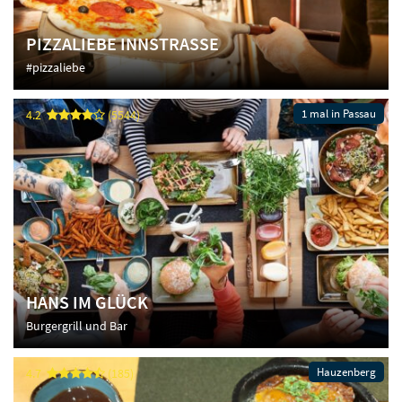
PIZZALIEBE INNSTRASSE
#pizzaliebe
1 mal in Passau
4.2
(5544)
HANS IM GLÜCK
Burgergrill und Bar
Hauzenberg
4.7
(185)