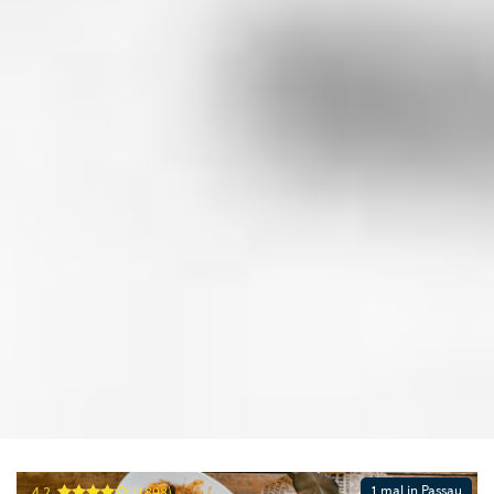
1 mal in Passau
4.2
(1898)