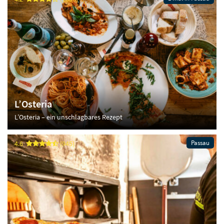
L’Osteria
L’Osteria – ein unschlagbares Rezept
Passau
4.6
(945)