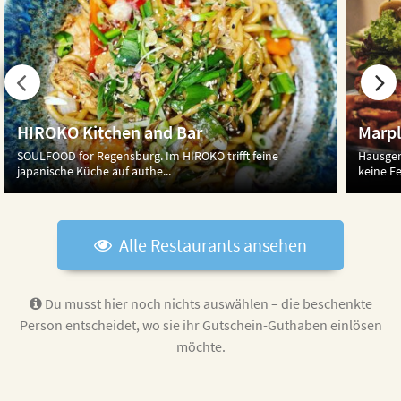
HIROKO Kitchen and Bar
Marpl
SOULFOOD for Regensburg. Im HIROKO trifft feine
Hausgem
japanische Küche auf authe...
keine F
Alle Restaurants ansehen
Du musst hier noch nichts auswählen – die beschenkte
Person entscheidet,
wo sie ihr Gutschein-Guthaben einlösen
möchte.