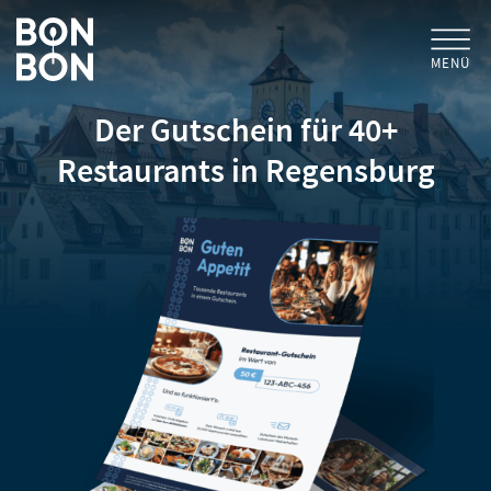
MENÜ
Der Gutschein für 40+
+
GESCHENKGUTSCHEINE
Restaurants in Regensburg
+
FÜR FIRMEN
/ MITARBEITERGESCHENK
GUTSCHEIN EINLÖSEN
FÜR GASTRONOMEN