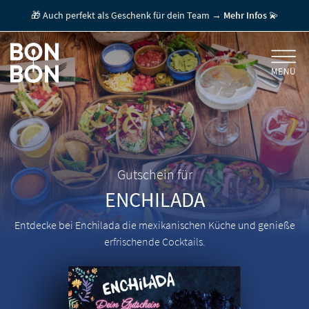
🎁 Auch perfekt als Geschenk für dein Team →
Mehr Infos
💫
MENÜ
+
GESCHENKGUTSCHEINE
+
FÜR FIRMEN
/ MITARBEITERGESCHENK
GUTSCHEIN EINLÖSEN
Gutschein für
ENCHILADA
FÜR GASTRONOMEN
Entdecke bei Enchilada die mexikanischen Küche und genieße
erfrischende Cocktails.