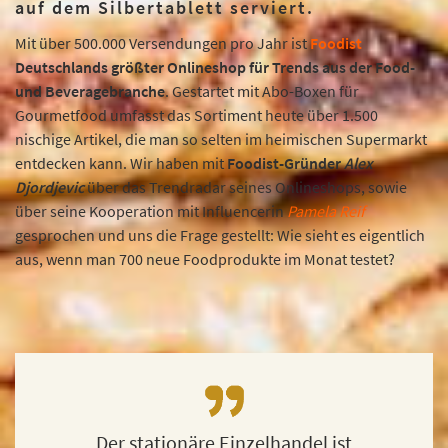
auf dem Silbertablett serviert.
Mit über 500.000 Versendungen pro Jahr ist
Foodist
Deutschlands größter Onlineshop für Trends aus der Food-
und Beveragebranche
. Gestartet mit Abo-Boxen für
Gourmetfood umfasst das Sortiment heute über 1.500
nischige Artikel, die man so selten im heimischen Supermarkt
entdecken kann. Wir haben mit
Foodist-Gründer
Alex
Djordjevic
über das Trendradar seines Onlineshops, sowie
über seine Kooperation mit Influencerin
Pamela Reif
gesprochen und uns die Frage gestellt: Wie sieht es eigentlich
aus, wenn man 700 neue Foodprodukte im Monat testet?
Der stationäre Einzelhandel ist