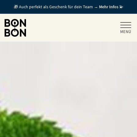
🎁 Auch perfekt als Geschenk für dein Team →
Mehr Infos
💫
MENÜ
+
GESCHENKGUTSCHEINE
+
FÜR FIRMEN
/ MITARBEITERGESCHENK
GUTSCHEIN EINLÖSEN
FÜR GASTRONOMEN