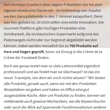
Von Hummus-Crackern über vegane Frikadellen bis hin zum
eigenen Kombucha Starterset – im Onlineshop von
Foodist
werden Genussliebende in den 7. Himmel katapultiert. Denn
was hier gelistet ist, ist nicht selten eine echte Innovation. Die
Gourmet-Plattform gibt nischigen Produkten eine
Sichtbarkeit, die im klassischen Supermarkt aufgrund des
Platzmangels nicht oder nur begrenzt abgebildet werden
können. Dabei werden monatlich bis zu
700 Produkte auf
Herz und Magen geprüft
, bevor sie Einzug in die Crème de la
Crème der Foodwelt finden.
Doch wie genau testet man so viele Lebensmittel eigentlich
professionell und wo findet man sie überhaupt? Ist das ein
neuer Traumjob, von dem wir noch nichts wissen?
“Wir testen
alle Produkte, gerade auch, wenn wir mit den Produkten
Rezeptideen vorgeben und haben im Office eine gut
ausgestattete Küche. Aber um Produkte zu finden, kennen wir
mittlerweile auch gewisse Mechaniken, wie die Keywordsuche
oder auch der Blick auf spannende Foodinnovationen anderer