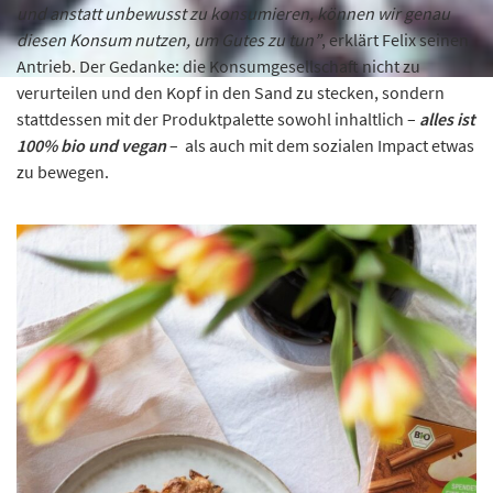
und anstatt unbewusst zu konsumieren, können wir genau
diesen Konsum nutzen, um Gutes zu tun”
, erklärt Felix seinen
Antrieb. Der Gedanke: die Konsumgesellschaft nicht zu
verurteilen und den Kopf in den Sand zu stecken, sondern
stattdessen mit der Produktpalette sowohl inhaltlich –
alles ist
100% bio und vegan
– als auch mit dem sozialen Impact etwas
zu bewegen.