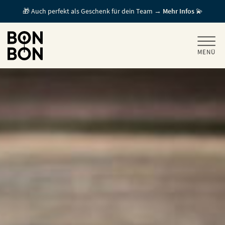
🎁 Auch perfekt als Geschenk für dein Team →
Mehr Infos
💫
MENÜ
+
GESCHENKGUTSCHEINE
+
FÜR FIRMEN
/ MITARBEITERGESCHENK
GUTSCHEIN EINLÖSEN
FÜR GASTRONOMEN