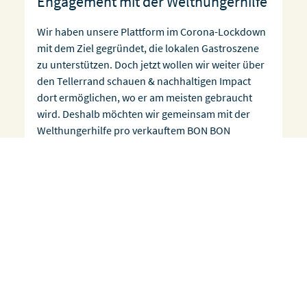
Engagement mit der Welthungerhilfe
Wir haben unsere Plattform im Corona-Lockdown
mit dem Ziel gegründet, die lokalen Gastroszene
zu unterstützen. Doch jetzt wollen wir weiter über
den Tellerrand schauen & nachhaltigen Impact
dort ermöglichen, wo er am meisten gebraucht
wird. Deshalb möchten wir gemeinsam mit der
Welthungerhilfe pro verkauftem BON BON
Restaurant-Gutschein mit 0,25 € eine
Schulmahlzeit in Burundi finanzieren, um zu mehr
[…]
Hervorragend
4.8 von 5
2.807
Bewertungen auf