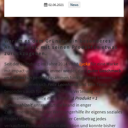
02.06.2021
News
Warum es dem Gründer ein besonderes
Anliegen ist, mit seinen Produkten etwas
zurückzugeben.
Seit der Gründung im Jahre 2014 steht
Lycka
für eine Marke
mit Impact und beweist immer wieder, dass
guter Geschmack
und Gutes tun
perfekt zusammen funktionieren können.
Dabei engagieren sich
Felix
Leonhardt
und sein Team
besonders auch für eine gerechtere Verteilung der
Lebensmittel. Mithilfe ihrer Aktion ‘
1 Produkt = 1
Schulmahlzeit
‘ unterstützt die Brand in enger
Zusammenarbeit mit der Welthungerhilfe ihr eigenes soziales
Projekt in
Burundi, Afrika
. Ein fester Centbetrag jedes
verkauften Produkts fließt in die Aktion und konnte bisher