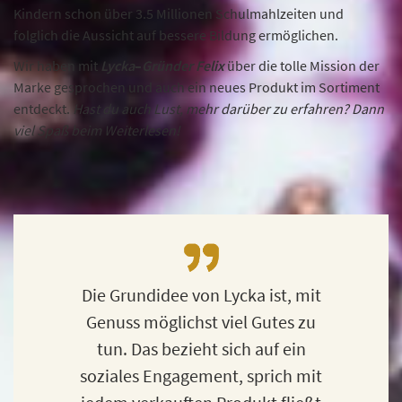
Kindern schon über 3.5 Millionen Schulmahlzeiten und
folglich die Aussicht auf bessere Bildung ermöglichen.
Wir haben mit
Lycka
–
Gründer
Felix
über die tolle Mission der
Marke gesprochen und auch ein neues Produkt im Sortiment
entdeckt.
Hast du auch Lust, mehr darüber zu erfahren? Dann
viel Spaß beim Weiterlesen!
Die Grundidee von Lycka ist, mit
Genuss möglichst viel Gutes zu
tun. Das bezieht sich auf ein
soziales Engagement, sprich mit