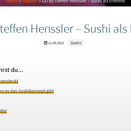
Home
»
Magazin
» GO by Steffen Henssler – Sushi als Erlebnis
teffen Henssler – Sushi als 
21.09.2022
Gastro
hrst du...
 versteckt
en es das Sushikonzept gibt
ltst