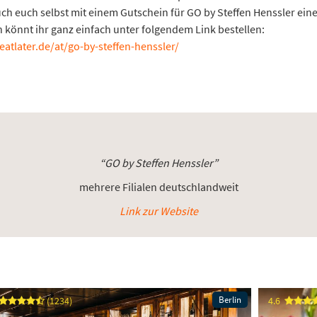
uch euch selbst mit einem Gutschein für GO by Steffen Henssler ei
 könnt ihr ganz einfach unter folgendem Link bestellen:
tlater.de/at/go-by-steffen-henssler/
“GO by Steffen Henssler”
mehrere Filialen deutschlandweit
Link zur Website
Berlin
(1234)
4.6