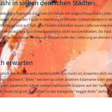
ushi in sieben deutschen Städten
amburger Starkoch die erste GO-Filiale mit angeschlossenem Liefe
zept. Neben der Filiale in Hamburg eröffneten schnell weitere in Be
tuttgart und auf Sylt. Alle Filialen schließen einen Lieferservice e
 erstklassiges Geschmackserlebnis nicht vorzuenthalten. Du hast 
h der modernen Restaurantfilialen oder der Lieferung an deinen L
ch erwarten
tück des Restaurants zweifelsohne das Sushi ist, erwarten dich no
r dem Stichwort “Bites” werden so unter anderen Edamame oder g
hen japanische Salate sowie traditionelle Suppen auf der Speisek
r:innen ist groß; sie sollten in der Kategorie “Veggie Rolls” definit