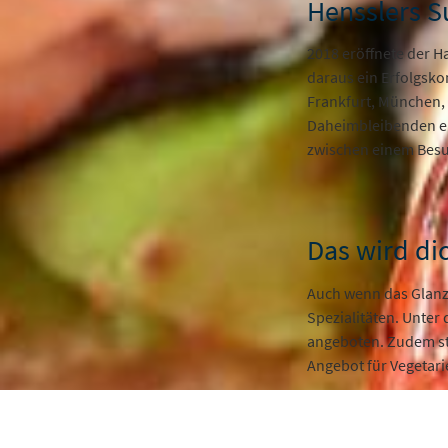
Hensslers S
2018 eröffnete der H
daraus ein Erfolgskon
Frankfurt, München, S
Daheimbleibenden ein
zwischen einem Besuc
Das wird di
Auch wenn das Glanzs
Spezialitäten. Unte
angeboten. Zudem ste
Angebot für Vegetarie