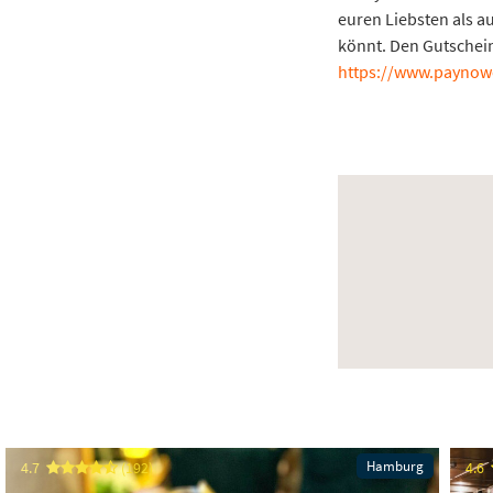
euren Liebsten als a
könnt. Den Gutschein
https://www.paynowea
Hamburg
4.7
(192)
4.6