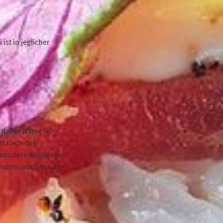
ist in jeglicher
end. Der Name GO
ist nach den
ensslers Küche sein
ondern auch bei der