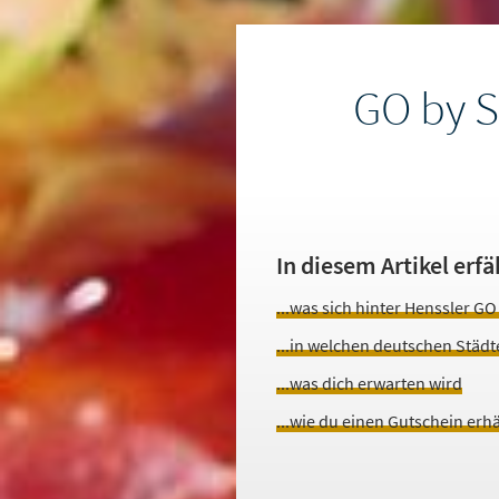
GO by S
In diesem Artikel erfä
...was sich hinter Henssler GO
...in welchen deutschen Städt
...was dich erwarten wird
...wie du einen Gutschein erhä