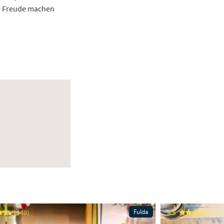
ne Freude machen
Fulda
(1149)
4.5
(93