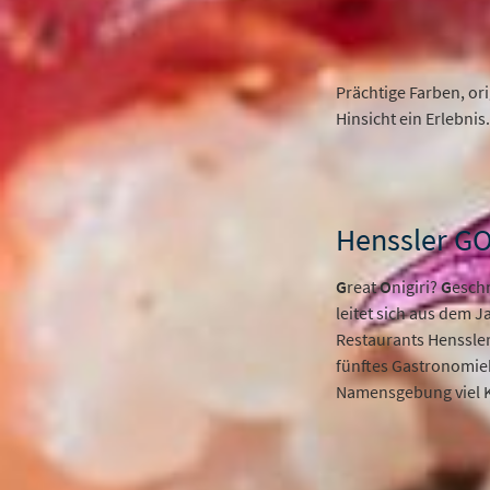
Prächtige Farben, ori
Hinsicht ein Erlebnis.
Henssler GO
G
reat
O
nigiri?
G
esch
leitet sich aus dem 
Restaurants Henssler
fünftes Gastronomiek
Namensgebung viel K