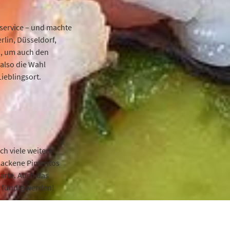
rservice – und machte
rlin, Düsseldorf,
in, um auch den
also die Wahl
ieblingsort.
ch viele weitere
ebackene Pimentos
arte. Auch das
iv fündig werden!