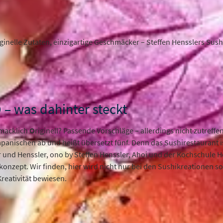
ginelle Zutaten, einzigartige Geschmäcker – Steffen Hensslers Sushi 
 – was dahinter steckt
macklich
O
riginell? Passende Vorschläge – allerdings nicht zutreff
Japanischen ab und heißt übersetzt fünf. Denn das Sushirestaurant 
 und Henssler, ono by Steffen Henssler, Ahoi und der Kochschule H
onzept. Wir finden, hier wird nicht nur bei den Sushikreationen s
reativität bewiesen.