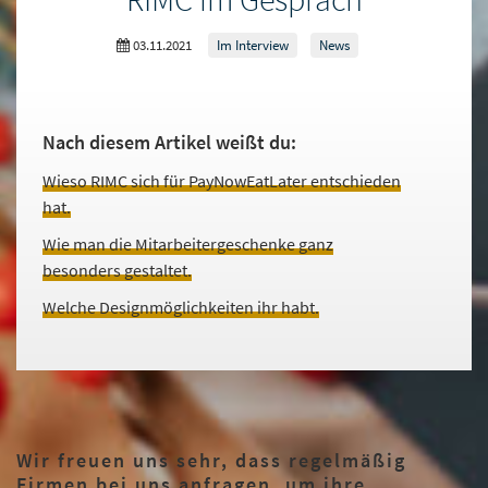
03.11.2021
Im Interview
News
Nach diesem Artikel weißt du:
Wieso RIMC sich für PayNowEatLater entschieden
hat.
Wie man die Mitarbeitergeschenke ganz
besonders gestaltet.
Welche Designmöglichkeiten ihr habt.
Wir freuen uns sehr, dass regelmäßig
Firmen bei uns anfragen, um ihre