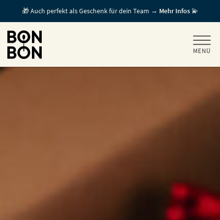
🎁 Auch perfekt als Geschenk für dein Team →
Mehr Infos
💫
MENÜ
+
GESCHENKGUTSCHEINE
+
FÜR FIRMEN
/ MITARBEITERGESCHENK
GUTSCHEIN EINLÖSEN
FÜR GASTRONOMEN