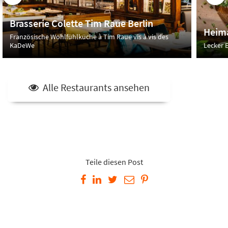
Brasserie Colette Tim Raue Berlin
Heima
Französische Wohlfühlküche à Tim Raue vis à vis des
KaDeWe
Lecker E
Alle Restaurants ansehen
Teile diesen Post