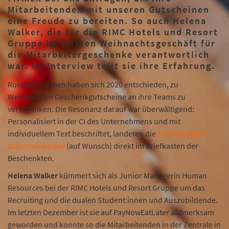
Mitarbeitenden mit unseren Gutscheinen
eine Freude zu bereiten. So auch Helena
Walker, die für die RIMC Hotels und Resort
Gruppe im letzten Weihnachtsgeschäft für
die Mitarbeitergeschenke verantwortlich
war. Im Interview teilt sie ihre Erfahrung.
Rund 600 Firmen haben sich 2020 entschieden, zu
Weihnachten Geschenkgutscheine an ihre Teams zu
verschenken. Die Resonanz darauf war überwältigend:
Personalisiert in der CI des Unternehmens und mit
individuellem Text beschriftet, landeten die
hochwertigen
Gutscheinkarten
(auf Wunsch) direkt im Briefkasten der
Beschenkten.
Helena Walker
kümmert sich als Junior Managerin Human
Resources bei der RIMC Hotels und Resort Gruppe um das
Recruiting und die dualen Student:innen und Auszubildende.
Im letzten Dezember ist sie auf PayNowEatLater aufmerksam
geworden und konnte so die Mitarbeitenden in der Zentrale in