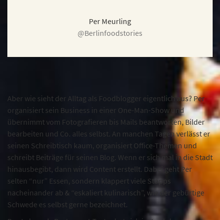
Per Meurling
@Berlinfoodstories
Aber wie sieht der Alltag als Foodblogger eigentlich aus? Per
organisiert sein Business in einer One-Man-Show und
übernimmt vom Fotografieren bis Mails beantworten, Bilder
bearbeiten und Co. alles selbst. An manchen Tagen verlässt er
seinen Schreibtisch kaum, organisiert Office-Themen und
schreibt Beiträge für seinen Blog. Wenn er sich mal in die Stadt
hinausbegibt, dann wird Content erstellt. Dabei geht Per
selten “nur” Essen, sondern klappert viele Stopps
nacheinander ab & “eskaliert kulinarisch”, wie der gebürtige
Schwede es selbst gerne bezeichnet.