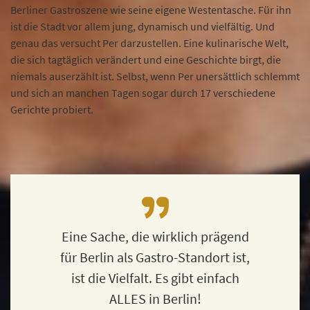
Berliner Gastroszene wie seine eigene Westentasche. Für ihn
ist die Stadt vor allem jung, dynamisch und vielfältig. Und
genau das versucht Per darzustellen. Eine kulinarische Welt,
die sich tagtäglich verändert und eine Geschichte birgt, die
niemals auserzählt ist. Selbst, wenn Per unersättlich schlemmt
und sich an manchen Tagen sogar durch 17 verschiedene
Gerichte probiert.
Eine Sache, die wirklich prägend
für Berlin als Gastro-Standort ist,
ist die Vielfalt. Es gibt einfach
ALLES in Berlin!