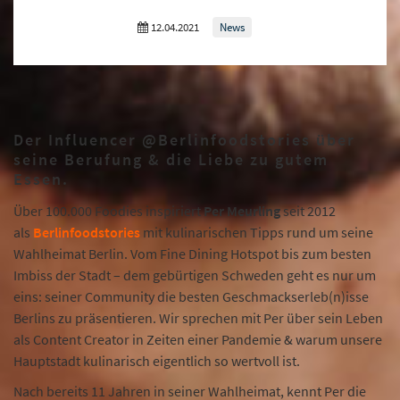
12.04.2021
News
Der Influencer @Berlinfoodstories über
seine Berufung & die Liebe zu gutem
Essen.
Über 100.000 Foodies inspiriert
Per Meurling
seit 2012
als
Berlinfoodstories
mit kulinarischen Tipps rund um seine
Wahlheimat Berlin. Vom Fine Dining Hotspot bis zum besten
Imbiss der Stadt – dem gebürtigen Schweden geht es nur um
eins: seiner Community die besten Geschmackserleb(n)isse
Berlins zu präsentieren. Wir sprechen mit Per über sein Leben
als Content Creator in Zeiten einer Pandemie & warum unsere
Hauptstadt kulinarisch eigentlich so wertvoll ist.
Nach bereits 11 Jahren in seiner Wahlheimat, kennt Per die