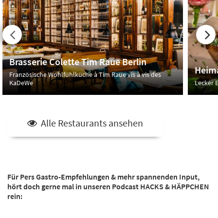
Brasserie Colette Tim Raue Berlin
Heima
Französische Wohlfühlküche à Tim Raue vis à vis des
KaDeWe
Lecker E
Alle Restaurants ansehen
Für Pers Gastro-Empfehlungen & mehr spannenden Input,
hört doch gerne mal in unseren
Podcast HACKS & HÄPPCHEN
rein: