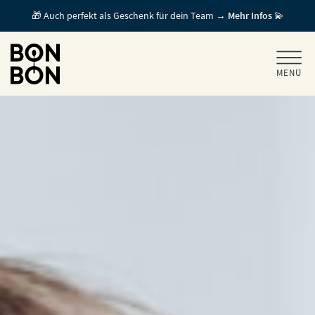
🎁 Auch perfekt als Geschenk für dein Team →
Mehr Infos
💫
MENÜ
+
GESCHENKGUTSCHEINE
+
FÜR FIRMEN
/ MITARBEITERGESCHENK
GUTSCHEIN EINLÖSEN
FÜR GASTRONOMEN