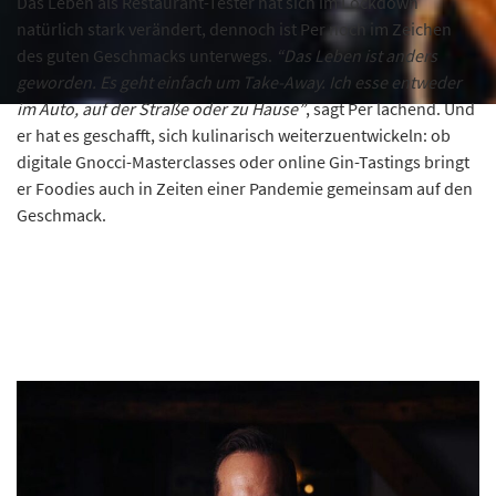
Das Leben als Restaurant-Tester hat sich im Lockdown
natürlich stark verändert, dennoch ist Per noch im Zeichen
des guten Geschmacks unterwegs.
“Das Leben ist anders
geworden. Es geht einfach um Take-Away. Ich esse entweder
im Auto, auf der Straße oder zu Hause”
, sagt Per lachend. Und
er hat es geschafft, sich kulinarisch weiterzuentwickeln: ob
digitale Gnocci-Masterclasses oder online Gin-Tastings bringt
er Foodies auch in Zeiten einer Pandemie gemeinsam auf den
Geschmack.