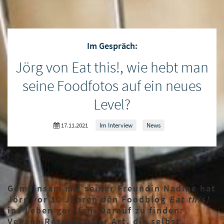
Im Gespräch:
Jörg von Eat this!, wie hebt man
seine Foodfotos auf ein neues
Level?
17.11.2021
Im Interview
News
Gemeinsam mit seiner Freundin Nadine hat
Jörg vor 10 Jahren den Foodblog
Eat this!
ins Leben gerufen. Darauf zu finden:
Vegane Rezepte aller Art, die selbst