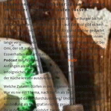
bekennenden Fleischesser:innen das Mund
im Wasser zusammen laufen lassen.
Von Leberkäse bis Germknödel, über Brioche Burger bis hin
zur Donauwelle und Miso Zucchini – auf
Eat this!
gibt es kein
Rezept, das es nicht gibt. 2006 von Jörg und Nadine gestartet
ist der Foodblog genau das, was viele Vollblutveganer:innen
lange vermisst haben: Eine Antwort auf den Beilagensalat bei
Omi, der oft auf den Tisch gestellt wird, wenn man das eigene
Essverhalten erklärt. Das kennt auch Jörg und erzählt im
Podcast
mit
PayNowEatLater-
Gründer
Malte
von seinen
Anfängen als Veganer, wie man aus Ulm heraus ein so
erfolgreiches Business startet und warum er es liebt, sich in
der Küche kreativ auszuleben.
Welche Zutaten dürfen in der veganen Küche nicht fehlen?
War es nie ein Thema, nach Berlin als Vegan-Hotspots zu
ziehen und da voll durchzustarten? Und wie macht man ohne
Ausbildung als Fotograf:in richtig geniale Foodfotos? Bevor
ihr in den Podcast reinhört, bieten wir euch hier exklusiv