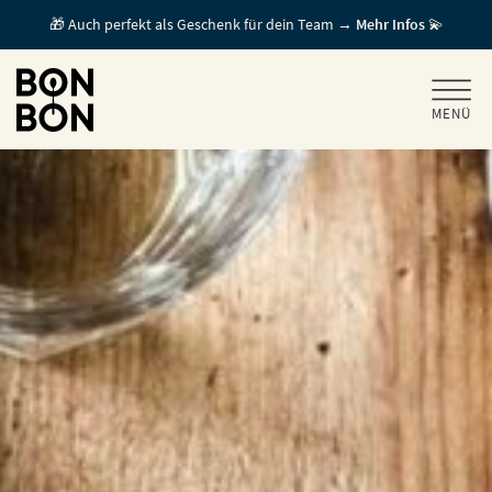
🎁 Auch perfekt als Geschenk für dein Team →
Mehr Infos
💫
MENÜ
+
GESCHENKGUTSCHEINE
+
FÜR FIRMEN
/ MITARBEITERGESCHENK
GUTSCHEIN EINLÖSEN
FÜR GASTRONOMEN