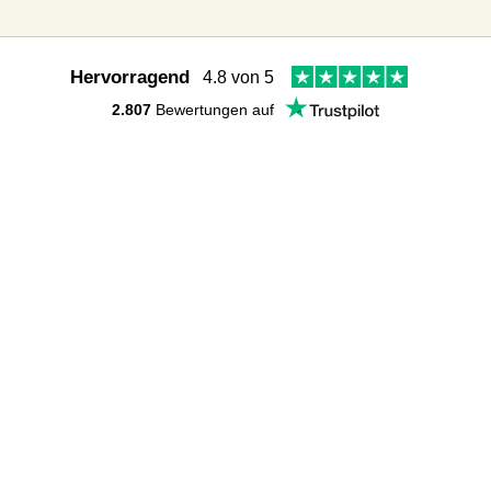
Hervorragend
4.8 von 5
2.807
Bewertungen auf
Follow us:
Wir sind für Dich da
Hast du noch Fragen? Hier findest du viele Antworten:
FAQs
Du kannst uns auch direkt schreiben:
Kontakt