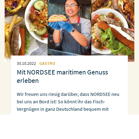
30.10.2022
GASTRO
Mit NORDSEE maritimen Genuss
erleben
Wir freuen uns riesig darüber, dass NORDSEE neu
bei uns an Bord ist! So könnt ihr das Fisch-
Vergnügen in ganz Deutschland bequem mit
unserem Gutschein genießen. Mittlerweile könnt
ihr in über 200 Läden die maritimen Köstlichkeiten
entdecken. Für jeden Fisch-Begeisterten ist etwas
dabei – das Unternehmen und die Produktvielfalt