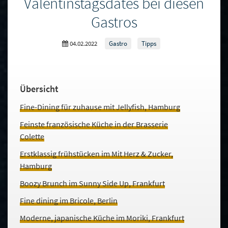
Valentinstagsdates bei diesen
Gastros
04.02.2022
Gastro
Tipps
Übersicht
Fine-Dining für zuhause mit Jellyfish, Hamburg
Feinste französische Küche in der Brasserie
Colette
Erstklassig frühstücken im Mit Herz & Zucker,
Hamburg
Boozy Brunch im Sunny Side Up, Frankfurt
Fine dining im Bricole, Berlin
Moderne, japanische Küche im Moriki, Frankfurt