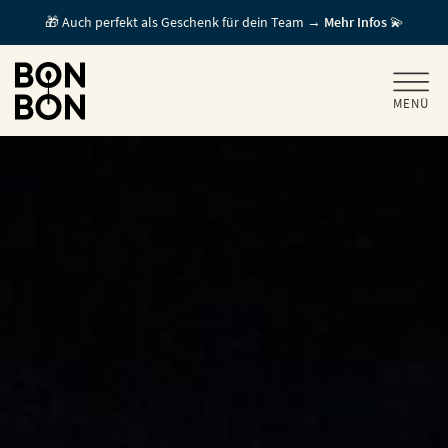
🎁 Auch perfekt als Geschenk für dein Team →
Mehr Infos
💫
MENÜ
+
GESCHENKGUTSCHEINE
+
FÜR FIRMEN
/ MITARBEITERGESCHENK
GUTSCHEIN EINLÖSEN
FÜR GASTRONOMEN