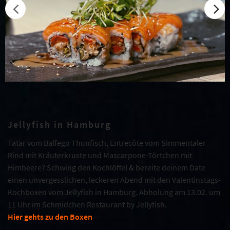
Jellyfish in Hamburg
Tatar vom Balfego Thunfisch, Entrecôte vom Simmentaler
Rind mit Kräuterkruste und Mascarpone-Törtchen mit
Himbeere? Schwing den Kochlöffel & bereite deinem Date
einen unvergesslichen, leckeren Abend mit den Valentinstags-
Kochboxen vom Jellyfish in Hamburg. Abholung am 13.02. um
11 Uhr im Schmidchen Restaurant by Jellyfish.
Hier gehts zu den Boxen