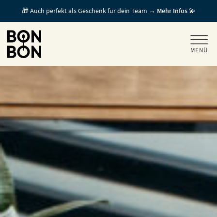
🎁 Auch perfekt als Geschenk für dein Team →
Mehr Infos
💫
MENÜ
+
GESCHENKGUTSCHEINE
+
FÜR FIRMEN
/ MITARBEITERGESCHENK
GUTSCHEIN EINLÖSEN
FÜR GASTRONOMEN