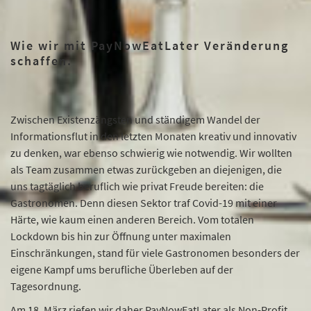
Wie wir mit PayNowEatLater Veränderung
schaffen.
Zwischen Existenzängsten und ständigem Wandel der
Informationsflut in den letzten Monaten kreativ und innovativ
zu denken, war ebenso schwierig wie notwendig. Wir wollten
als Team zusammen etwas zurückgeben an diejenigen, die
uns tagtäglich beruflich wie privat Freude bereiten: die
Gastronomen. Denn diesen Sektor traf Covid-19 mit einer
Härte, wie kaum einen anderen Bereich. Vom totalen
Lockdown bis hin zur Öffnung unter maximalen
Einschränkungen, stand für viele Gastronomen besonders der
eigene Kampf ums berufliche Überleben auf der
Tagesordnung.
Am 18. März riefen wir daher PayNowEatLater als Non-Profit