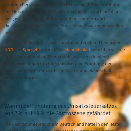
anderen Personengruppen am Herzen liegt. Eine Erhöhung
der Umsatzsteuer auf 19 % würde schließlich auch nicht nur
die gastronomischen Betriebe treffen, sondern auch
diejenigen, die die erhöhten Preise beim Essen gehen zahlen
müssten.
Auch die Politik äußert sich zunehmend zu dem Thema: der
NDR
, der
Spiegel
und auch das
Handelsblatt
berichten wie die
Politik aktuell zu dem Thema steht, was verschiedene
Gastronom:innen fürchten und was eine Erhöhung der
Umsatzsteuer für die deutsche Gastronomielandschaft
bedeuten würde.
Warum die Erhöhung des Umsatzsteuersatzes
von 7 % auf 19 % die Gastroszene gefährdet
Die Gastronomiebranche in Deutschland hatte in den letzten
Jahren mit zahlreichen Herausforderungen zu kämpfen.