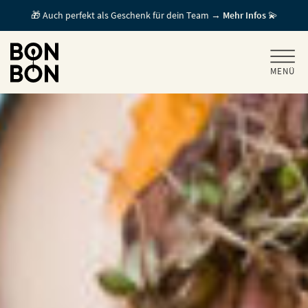
🎁 Auch perfekt als Geschenk für dein Team →
Mehr Infos
💫
MENÜ
+
GESCHENKGUTSCHEINE
+
FÜR FIRMEN
/ MITARBEITERGESCHENK
GUTSCHEIN EINLÖSEN
FÜR GASTRONOMEN