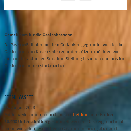
Gemeinsam für die Gastrobranche
Da PayNowEatLater mit dem Gedanken gegründet wurde, die
Gastronomie in Krisenzeiten zu unterstützen, möchten wir
auch in der aktuellen Situation Stellung beziehen und uns für
Gastronom:innen starkmachen.
***NEWS***
25. August 2023
Mittlerweile konnten durch unsere
Petition
bereits
über
30.000 Unterschriften
gesammelt werden. Das zeigt nochmal
mehr, wie sehr dieses Thema Gastronom:innen, aber auch